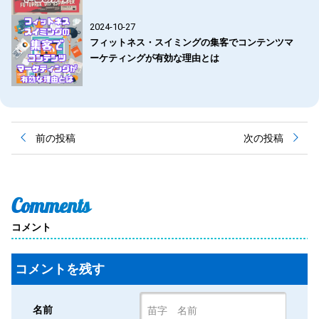
2024-10-27
フィットネス・スイミングの集客でコンテンツマ
ーケティングが有効な理由とは
投
前の投稿
次の投稿
稿
ナ
ビ
ゲ
ー
Comments
シ
ョ
コメント
ン
コメントを残す
名前