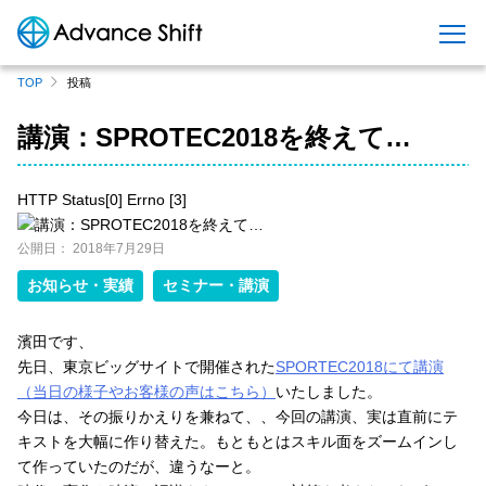
S
TOP
投稿
k
i
講演：SPROTEC2018を終えて…
p
t
HTTP Status[0] Errno [3]
o
c
公開日：
2018年7月29日
o
n
お知らせ・実績
セミナー・講演
t
e
濱田です、
n
先日、東京ビッグサイトで開催された
SPORTEC2018にて講演
t
（当日の様子やお客様の声はこちら）
いたしました。
今日は、その振りかえりを兼ねて、、今回の講演、実は直前にテ
キストを大幅に作り替えた。もともとはスキル面をズームインし
て作っていたのだが、違うなーと。