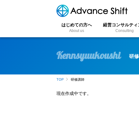
はじめての方へ
経営コンサルティ
About us
Consulting
S
k
Kennsyuukoushi
i
p
t
o
TOP
研修講師
c
o
現在作成中です。
n
t
e
n
t