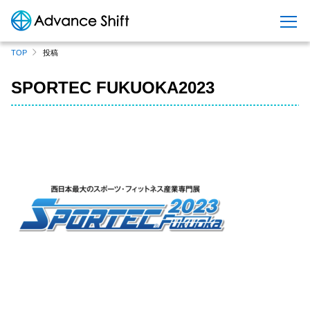
S
TOP
投稿
k
i
SPORTEC FUKUOKA2023
p
t
o
c
o
n
t
e
n
t