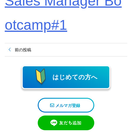
Sales Manager Bo
otcamp#1
投
前の投稿
稿
ナ
ビ
ゲ
ー
はじめての方へ
シ
ョ
ン
メルマガ登録