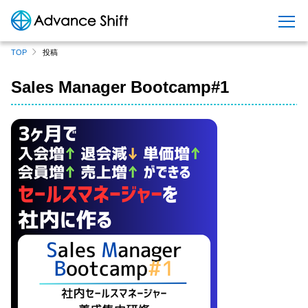
S
TOP
投稿
k
i
Sales Manager Bootcamp#1
p
t
o
c
o
n
t
e
n
t