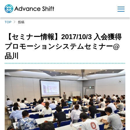
S
TOP
投稿
k
i
【セミナー情報】2017/10/3 入会獲得
p
プロモーションシステムセミナー@
t
o
品川
c
o
n
t
e
n
t