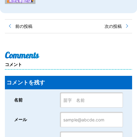
投
前の投稿
次の投稿
稿
ナ
ビ
ゲ
ー
Comments
シ
ョ
コメント
ン
コメントを残す
名前
メール