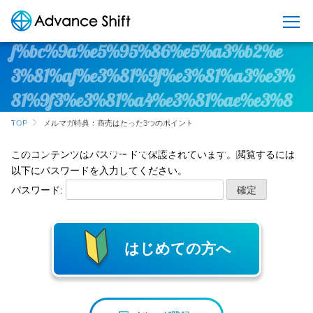
%e3%83%a1%e3%83%ab%e3%83%9e%
e3%82%ac%e7%89%b9%e5%85%b8%e
f%bc%9a%e5%95%86%e5%a3%b2%e
S
k
3%81%af%e3%81%9f%e3%81%a3%e3%
i
81%9f3%e3%81%a4%e3%81%ae%e3%8
p
t
3%9d%e3%82%a4%e3%83%b3%e3%8
TOP
メルマガ特典：商売はたった3つのポイント
o
3%88
c
このコンテンツはパスワードで保護されています。閲覧するには
o
以下にパスワードを入力してください。
n
パスワード:
t
e
n
t
はじめての方へ